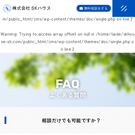
無料相談をする
Warning
: Undefined variable $gPages in
/home/laide/skhouse-sh.co
m/public_html/cms/wp-content/themes/doc/single.php
on line
2
Warning
: Trying to access array offset on null in
/home/laide/skhou
se-sh.com/public_html/cms/wp-content/themes/doc/single.php
o
n line
2
よくある質問
相談だけでも可能ですか？