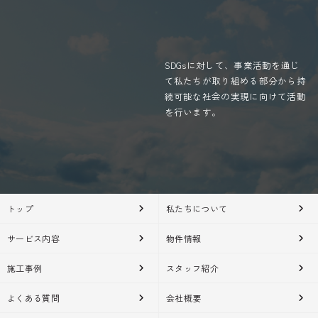
個人情報保護の重要性について、適時または定期的
に適切な教育を行っております。また、弊社が個人
SDGsに対して、事業活動を通じ
情報を管理する際は、管理責任者を置き、適切な管
て私たちが取り組める部分から持
理を行うとともに、外部への流出防止に努めます。
続可能な社会の実現に向けて活動
さらに、外部からの不正アクセス、改ざん等の危険
を行います。
に対しては、適切かつ合理的な範囲の安全対策を実
施し、お客様の個人情報保護に努めます。 個人情報
に係るデータベース等のアクセスについては、アク
セス権を有するものを限定し、社内においても不正
な利用がなされないように厳重に管理します。
トップ
私たちについて
リンク先
サービス内容
物件情報
リンク先での個人情報の利用については、弊社のプ
施工事例
スタッフ紹介
ライバシーの考え方ではなく、リンク先自身のプラ
よくある質問
会社概要
イバシーの考え方に従って行われます。