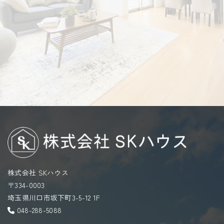
人の生命、身体または財産の保護のために必要があ
る場合であって、お客様の同意を得ることが困難で
あるとき。
048-288-5088
個人情報の管理
LINEでのお問合せ
お客様の個人情報は、弊社が適切な管理を行なうと
メールでのお問合せ
ともに、漏洩、滅失、毀損の防止のために最大限の
注意を払っております。尚、弊社ではお客様により
よいサービスを提供するため、個人情報を適切に取
り扱っていると認められる外部の委託先に、個人情
報の取り扱いの一部を委託しています。委託先は、
委託業務を行なうために必要な範囲で個人情報を利
用します。 この場合、 弊社は、委託先との間で個人
株式会社 SKハウス
情報の取り扱いについて適切な契約を締結し、適切
〒334-0003
な管理を要求いたします。
埼玉県川口市坂下町3-5-12 1F
048-288-5088
従業員の監督方法