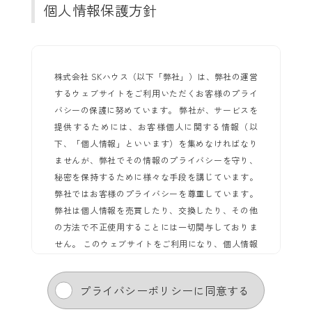
個人情報保護方針
株式会社 SKハウス（以下「弊社」）は、弊社の運営
するウェブサイトをご利用いただくお客様のプライ
バシーの保護に努めています。 弊社が、サービスを
提供するためには、お客様個人に関する情報（以
下、「個人情報」といいます）を集めなければなり
ませんが、弊社でその情報のプライバシーを守り、
秘密を保持するために様々な手段を講じています。
弊社ではお客様のプライバシーを尊重しています。
弊社は個人情報を売買したり、交換したり、その他
の方法で不正使用することには一切関与しておりま
せん。 このウェブサイトをご利用になり、個人情報
を供与することで、あなたはこのプライバシーポリ
シーに説明されている個人情報の取り扱い等につい
プライバシーポリシーに同意する
て受諾し、承認したものとみなされます。