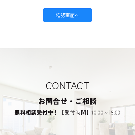
個人情報収集の目的
お客様から集めた個人情報は、以下の目的で利用し
ます。
弊社がお客様に提供するサービスにおいて
利用するため
お客様に合ったサービスや新しい商品など
の情報を的確にお知らせするため
必要に応じてお客様に連絡を行なうため
CONTACT
個人情報の開示
お問合せ・ご相談
下記の場合には、お客様の事前の同意なく弊社はお
無料相談受付中！
【受付時間】10:00～19:00
客様の個人情報を開示できるものとします。
警察や裁判所、その他の政府機関から召喚状、令
状、命令等によって要求された場合