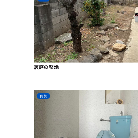
裏庭の整地
内装