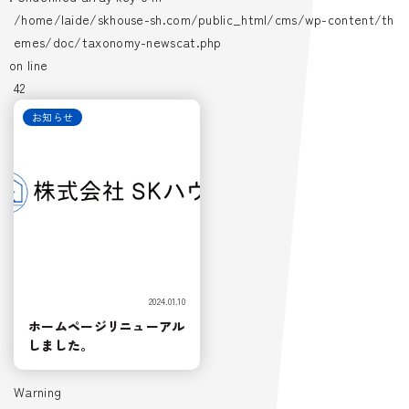
/home/laide/skhouse-sh.com/public_html/cms/wp-content/th
emes/doc/taxonomy-newscat.php
on line
42
お知らせ
2024.01.10
ホームページリニューアル
しました。
Warning