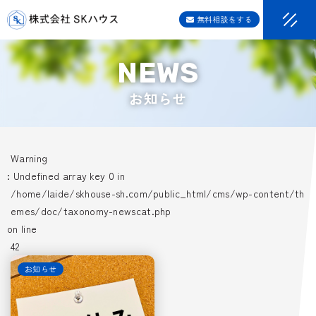
無料相談をする
お知らせ
Warning
: Undefined array key 0 in
/home/laide/skhouse-sh.com/public_html/cms/wp-content/th
emes/doc/taxonomy-newscat.php
on line
42
お知らせ