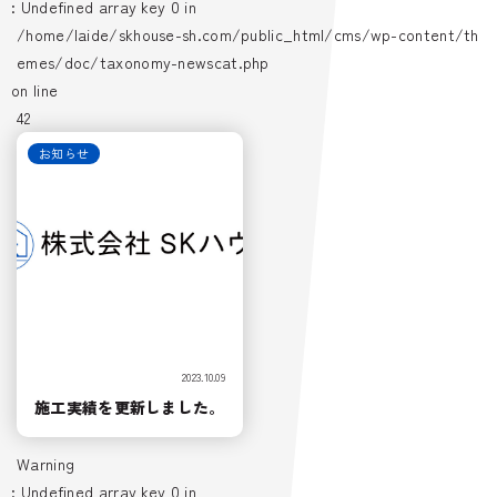
: Undefined array key 0 in
/home/laide/skhouse-sh.com/public_html/cms/wp-content/th
emes/doc/taxonomy-newscat.php
on line
42
お知らせ
2023.10.09
施工実績を更新しました。
Warning
: Undefined array key 0 in