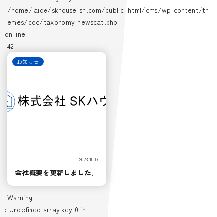
/home/laide/skhouse-sh.com/public_html/cms/wp-content/th
emes/doc/taxonomy-newscat.php
on line
42
お知らせ
2023.10.07
会社概要を更新しました。
Warning
: Undefined array key 0 in