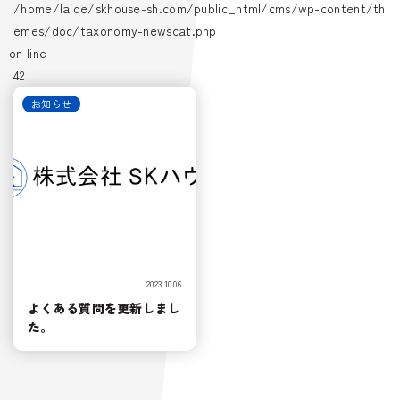
/home/laide/skhouse-sh.com/public_html/cms/wp-content/th
emes/doc/taxonomy-newscat.php
on line
42
お知らせ
2023.10.06
よくある質問を更新しまし
た。